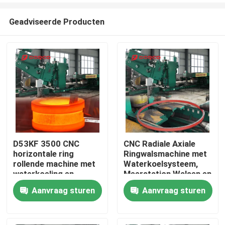
Geadviseerde Producten
D53KF 3500 CNC
CNC Radiale Axiale
horizontale ring
Ringwalsmachine met
Thuis
rollende machine met
Waterkoelsysteem,
waterkoeling en
Meerstation Walsen en
geautomatiseerde
Noodstopknop
Aanvraag sturen
Aanvraag sturen
Producten
rollende cyclus
Videos