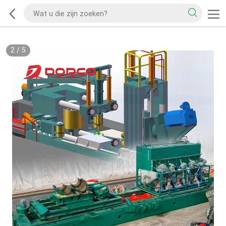
2
/
5